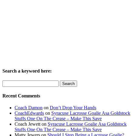
Search a keyword here:
Search
for:
Recent Comments
Coach Damon
on
Don’t Drop Your Hands
CoachEdwards
on
Syracuse Lacrosse Goalie Asa Goldstock
Stuffs One On The Crease – Make This Save
Coach Jewett
on
Syracuse Lacrosse Goalie Asa Goldstock
Stuffs One On The Crease – Make This Save
Matty Jewers
on
Should I Stop Being a Lacrosse Goalie?