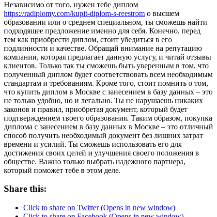
Независимо от того, нужен тебе диплом
https://radiplomy.com/kupit-diplom-s-reestrom
о высшем
образовании или о среднем специальном, ты сможешь найти
подходящее предложение именно для себя. Конечно, перед
тем как приобрести диплом, стоит убедиться в его
подлинности и качестве. Обращай внимание на репутацию
компании, которая предлагает данную услугу, и читай отзывы
клиентов. Только так ты сможешь быть уверенным в том, что
полученный диплом будет соответствовать всем необходимым
стандартам и требованиям. Кроме того, стоит помнить о том,
что купить диплом в Москве с занесением в базу данных – это
не только удобно, но и легально. Ты не нарушаешь никаких
законов и правил, приобретая документ, который будет
подтверждением твоего образования. Таким образом, покупка
диплома с занесением в базу данных в Москве – это отличный
способ получить необходимый документ без лишних затрат
времени и усилий. Ты сможешь использовать его для
достижения своих целей и улучшения своего положения в
обществе. Важно только выбрать надежного партнера,
который поможет тебе в этом деле.
Share this:
Click to share on Twitter (Opens in new window)
Click to share on Facebook (Opens in new window)