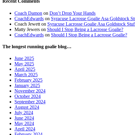
Recent Comments
Coach Damon
on
Don’t Drop Your Hands
CoachEdwards
on
Syracuse Lacrosse Goalie Asa Goldstock S
Coach Jewett
on
Syracuse Lacrosse Goalie Asa Goldstock Stu
Matty Jewers
on
Should I Stop Being a Lacrosse Goalie?
CoachEdwards
on
Should I Stop Being a Lacrosse Goalie?
The longest running goalie blog…
June 2025
May 2025
April 2025
March 2025
February 2025
January 2025
November 2024
October 2024
September 2024
August 2024
July 2024
June 2024
May 2024
April 2024
February 2024