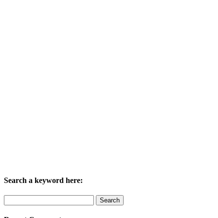
Search a keyword here:
Search
for: