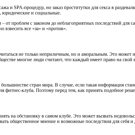
жа и SPA-процедур, но заказ проститутки для секса в раздевалк
, юридические и социальные.
– от проблем с законом до неблагоприятных последствий для са
но взвесить все «за» и «против».
 считаться не только неприличным, но и аморальным. Это может н
бществе многие люди считают, что каждый имеет право на свой 
в большинстве стран мира. В случае, если такая информация ста
для фитнес-клуба. Поэтому перед тем, как принять подобное реш
лиять на обстановку в самом клубе. Это может вызвать недоволь
вать общественное мнение и возможные последствия для себя и 