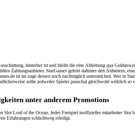
usschüttung, hinterher ist und bleibt die eine Abhebung qua Geldanwe
ten Zahlungsanbieter. StarGames gehört dahinter den Anbietern, eine o
ames.de ist im zuge dessen noch nachträglich unterstrichen. Wer in St
dlicherweise sollte jedweder Spieler pauschal gleichwohl wirklich so vi
igkeiten unter anderem Promotions
Slot Lord of the Ocean. Jedes Freispiel inoffizieller mitarbeiter Slot 
ren Erfahrungen schlichtweg erledigt.