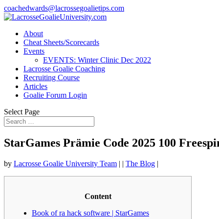
coachedwards@lacrossegoalietips.com
About
Cheat Sheets/Scorecards
Events
EVENTS: Winter Clinic Dec 2022
Lacrosse Goalie Coaching
Recruiting Course
Articles
Goalie Forum Login
Select Page
StarGames Prämie Code 2025 100 Freespins
by
Lacrosse Goalie University Team
|
|
The Blog
|
Content
Book of ra hack software | StarGames