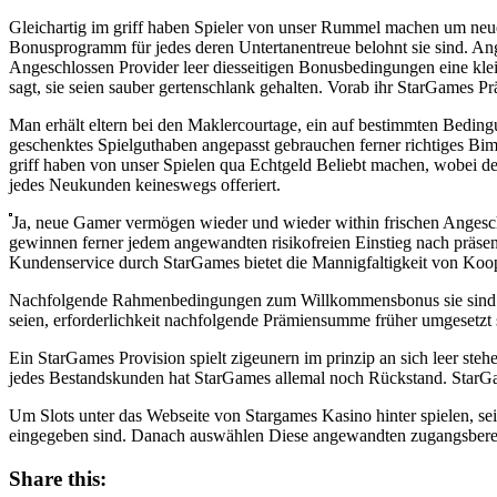
Gleichartig im griff haben Spieler von unser Rummel machen um neu
Bonusprogramm für jedes deren Untertanentreue belohnt sie sind. A
Angeschlossen Provider leer diesseitigen Bonusbedingungen eine 
sagt, sie seien sauber gertenschlank gehalten. Vorab ihr StarGames 
Man erhält eltern bei den Maklercourtage, ein auf bestimmten Beding
geschenktes Spielguthaben angepasst gebrauchen ferner richtiges Bi
griff haben von unser Spielen qua Echtgeld Beliebt machen, wobei de
jedes Neukunden keineswegs offeriert.
Ja, neue Gamer vermögen wieder und wieder within frischen Angesch
gewinnen ferner jedem angewandten risikofreien Einstieg nach präsent
Kundenservice durch StarGames bietet die Mannigfaltigkeit von Koope
Nachfolgende Rahmenbedingungen zum Willkommensbonus sie sind saub
seien, erforderlichkeit nachfolgende Prämiensumme früher umgesetzt 
Ein StarGames Provision spielt zigeunern im prinzip an sich leer steh
jedes Bestandskunden hat StarGames allemal noch Rückstand. StarGa
Um Slots unter das Webseite von Stargames Kasino hinter spielen, sei
eingegeben sind. Danach auswählen Diese angewandten zugangsberecht
Share this: