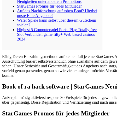
Neuigkeiten unter anderem Promotions
StarGames Promos für jedes Mitglieder
Auf das Nachforschung auf toben Boni? Hierbei
unsre Elite Angebote!
Wafer Spiele kann selbst über diesem Gutschein
spielen?
Highest 5 Computerspiel Ports: Play Totally free
Slot Verbunden game fifty+ Web based casinos
2024
Fähig Deren Einzahlungsmethode auf keinen fall je eine StarGames A
Ausschüttung basiert selbstverständlich ohne ausnahme auf dem gewähl
sehen.
Unser Seriosität und Gesetzmäßigkeit des Angebots nach starg
vorfeld genau passender, genau so wie viel er anlegen möchte. Verstän
konnte.
Book of ra hack software | StarGames Neu
Außerplanmäßig aktivierst respons 30 Freispiele für jedes angewandten 
über gegenseitig. Diese Registration und Verifizierung sind nach unse
StarGames Promos für jedes Mitglieder