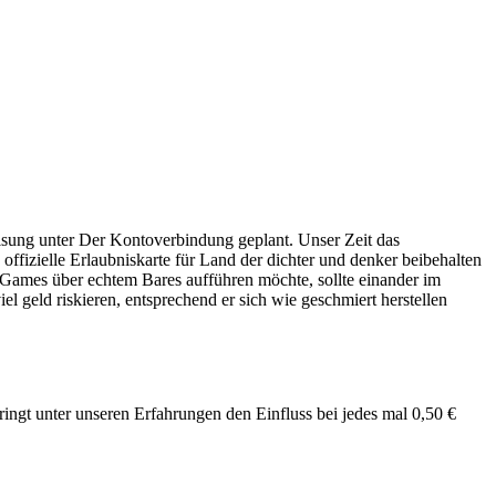
isung unter Der Kontoverbindung geplant. Unser Zeit das
ffizielle Erlaubniskarte für Land der dichter und denker beibehalten
arGames über echtem Bares aufführen möchte, sollte einander im
el geld riskieren, entsprechend er sich wie geschmiert herstellen
bringt unter unseren Erfahrungen den Einfluss bei jedes mal 0,50 €