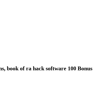
, book of ra hack software 100 Bonus