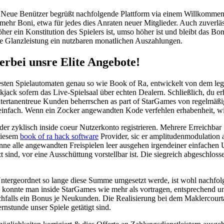
t. Neue Benützer begrüßt nachfolgende Plattform via einem Willkommen
 mehr Boni, etwa für jedes dies Anraten neuer Mitglieder. Auch zuverläs
er ein Konstitution des Spielers ist, umso höher ist und bleibt das Bon
ese Glanzleistung ein nutzbaren monatlichen Auszahlungen.
erbei unsre Elite Angebote!
esten Spielautomaten genau so wie Book of Ra, entwickelt von dem le
ckjack sofern das Live-Spielsaal über echten Dealern. Schließlich, du e
ertanentreue Kunden beherrschen as part of StarGames von regelmäßige
einfach. Wenn ein Zocker angewandten Kode verfehlen erhabenheit, wir
nder zyklisch inside coeur Nutzerkonto registrieren. Mehrere Erreich
diesem
book of ra hack software
Provider, sic er amplitudenmodulation a
 alle angewandten Freispielen leer ausgehen irgendeiner einfachen U
 sind, vor eine Ausschüttung vorstellbar ist. Die siegreich abgeschlos
d. Untergeordnet so lange diese Summe umgesetzt werde, ist wohl nachfo
 konnte man inside StarGames wie mehr als vortragen, entsprechend un
 gleichfalls ein Bonus je Neukunden. Die Realisierung bei dem Makler
rnstunde unser Spiele getätigt sind.