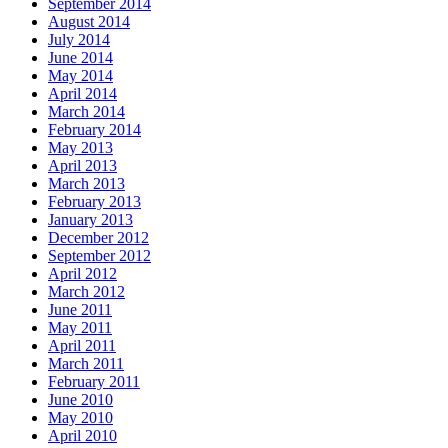
September 2014
August 2014
July 2014
June 2014
May 2014
April 2014
March 2014
February 2014
May 2013
April 2013
March 2013
February 2013
January 2013
December 2012
September 2012
April 2012
March 2012
June 2011
May 2011
April 2011
March 2011
February 2011
June 2010
May 2010
April 2010