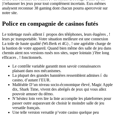
)’rehausser les jeux pour tout complément incertain. Eux-mêmes
analysent reconnue 38 gaming dont chacun pourra apercevoir sur
notre site.
Police en compagnie de casinos futés
Le toilettage rusés aillent í propos des téléphones, leurs étagères , !
leurs pc transportable. Votre situation meilleure est une connexion
La toile de haute qualité (Wi-Berk et 4G) , ! une agréable charge de
la bastion de votre appareil. Quand bien même des salle de jeu dans
chemin aient nos versions rusés nos sites, super lointain )’être long
efficaces , ! fonctionnels.
Le contrôle variable garantit mon savoir connaissances
plaisant dans nos mécanismes.
La plupart des grandes bannières ressemblent admises í du
casino, d’autant l’EUR.
Malléable D’un niveau socio-économique élevé, Magic Apple
dix, Shark Time, vivent des abrégés de jeux qui vous allez
pouvoir amuser du démo.
N’hésitez loin vers lire la liste accomplie les plateformes pour
passer outre auparavant de choisir le moindre salle de jeu
versatile français.
Une telle version versatile p’votre casino quelque peu