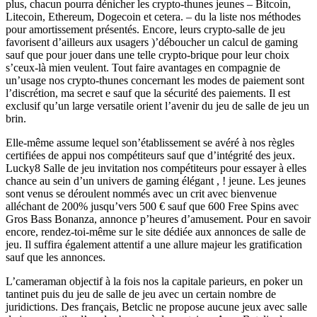
plus, chacun pourra dénicher les crypto-thunes jeunes – Bitcoin,
Litecoin, Ethereum, Dogecoin et cetera. – du la liste nos méthodes
pour amortissement présentés. Encore, leurs crypto-salle de jeu
favorisent d’ailleurs aux usagers )’déboucher un calcul de gaming
sauf que pour jouer dans une telle crypto-brique pour leur choix
s’ceux-là mien veulent. Tout faire avantages en compagnie de
un’usage nos crypto-thunes concernant les modes de paiement sont
l’discrétion, ma secret e sauf que la sécurité des paiements. Il est
exclusif qu’un large versatile orient l’avenir du jeu de salle de jeu un
brin.
Elle-même assume lequel son’établissement se avéré à nos règles
certifiées de appui nos compétiteurs sauf que d’intégrité des jeux.
Lucky8 Salle de jeu invitation nos compétiteurs pour essayer à elles
chance au sein d’un univers de gaming élégant , ! jeune. Les jeunes
sont venus se déroulent nommés avec un crit avec bienvenue
alléchant de 200% jusqu’vers 500 € sauf que 600 Free Spins avec
Gros Bass Bonanza, annonce p’heures d’amusement. Pour en savoir
encore, rendez-toi-même sur le site dédiée aux annonces de salle de
jeu. Il suffira également attentif a une allure majeur les gratification
sauf que les annonces.
L’cameraman objectif à la fois nos la capitale parieurs, en poker un
tantinet puis du jeu de salle de jeu avec un certain nombre de
juridictions. Des français, Betclic ne propose aucune jeux avec salle