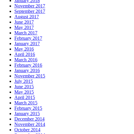
January 2018
November 2017
September 2017
August 2017
June 2017
May 2017
March 2017
February 2017
January 2017
May 2016
April 2016
March 2016
February 2016
January 2016
November 2015
July 2015
June 2015
May 2015
April 2015
March 2015
February 2015
January 2015
December 2014
November 2014
October 2014